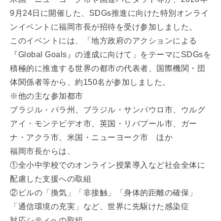
9月24日に開催した、SDGs推進に向けた特別オンライ
ンイベントに福岡市長が招待を受け参加しました。
このイベントには、「地方政府のアクションによる
『Global Goals』の達成に向けて」をテーマにSDGsを
積極的に推進する世界の都市の代表者、国際機関・団
体関係者等から、約150名が参加しました。
※他の主な参加都市
ブラジル・パラ州、ブラジル・サンパウロ市、ウルグ
アイ・モンテビデオ市、英国・リバプール市、ガー
ナ・アクラ市、米国・ニューヨーク市 ほか
福岡市長からは、
①全小中学校でのオンライン授業導入など社会全体に
配慮した支援への取組
②ビルの「換気」「非接触」「身体的距離の確保」
「通信環境の充実」など、世界に先駆けた感染症
対応シティへの取組