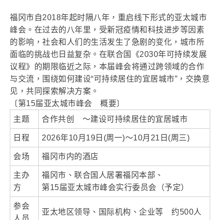
福冈市自2018年起时隔八年，重启线下形式的亚太城市
峰会。在过去的八年里，受新冠疫情和科技进步等因素
的影响，社会和人们的生活发生了急剧的变化，城市所
面临的挑战也日益复杂。在联合国《2030年可持续发展
议程》的期限临近之际，本届峰会将通过跨领域的合作
与交流，围绕如何建设“可持续居住的宜居城市”，交换意
见，共同探索解决方案。
〔第15届亚太城市峰会 概要〕
主题
合作共创 ～建设可持续居住的宜居城市
日程
2026年10月19日(周一)～10月21日(周三)
会场
福冈市内的酒店
主办
福冈市、联合国人居署福冈本部、
方
第15届亚太城市峰会实行委员会（予定）
参会
亚太地区领导、国际机构、企业等 约500人
人员